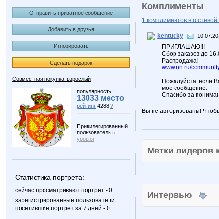
Комплименты
Отправить приватное сообщение
1 комплиментов в гостевой 
Добавить в друзья
kentucky
10.07.20
Игнорировать
ПРИГЛАШАЮ!!!
Сбор заказов до 16
Распродажа!
Сделать подарок
www.nn.ru/community/
Совместная покупка: взрослый
Пожалуйста, если В
мое сообщение.
популярность:
Спасибо за пониман
13033 место
рейтинг
4288
?
Вы не авторизованы! Чтоб
Привилегированный
пользователь
5
уровня
Метки лидеров
Статистика портрета:
сейчас просматривают портрет - 0
Интервью
зарегистрированные пользователи
посетившие портрет за 7 дней - 0