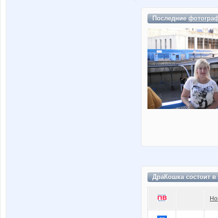
Последние
фотогра
ДраКошка состоит в
Но